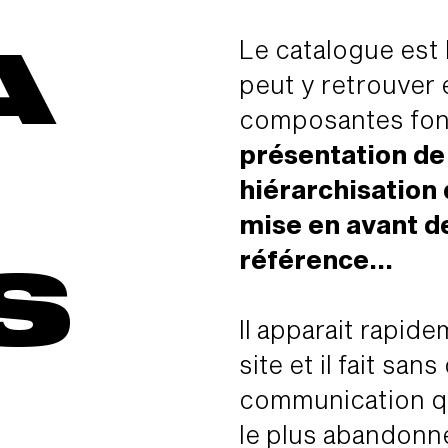
A
Le catalogue est l
peut y retrouve
composantes fon
présentation de 
hiérarchisation 
mise en avant d
référence...
S
Il apparait rapi
site et il fait san
communication q
le plus abandonn