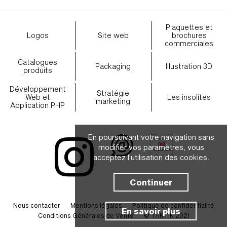
Plaquettes et
Logos
Site web
brochures
commerciales
Catalogues
Packaging
Illustration 3D
produits
Développement
Stratégie
Web et
Les insolites
marketing
Application PHP
En poursuivant votre navigation sans
modifier vos paramètres, vous
acceptez l'utilisation des cookies.
Continuer
Nous contacter
Mentions légales
Politique de confidentialité
En savoir plus
Conditions Générales de Vente
© TAKTIK 2021