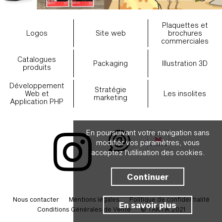
Plaquettes et
Logos
Site web
brochures
commerciales
Catalogues
Packaging
Illustration 3D
produits
Développement
Stratégie
Web et
Les insolites
marketing
Application PHP
En poursuivant votre navigation sans
modifier vos paramètres, vous
acceptez l'utilisation des cookies.
Continuer
Nous contacter
Mentions légales
Politique de confidentialité
En savoir plus
Conditions Générales de Vente
© TAKTIK 2021